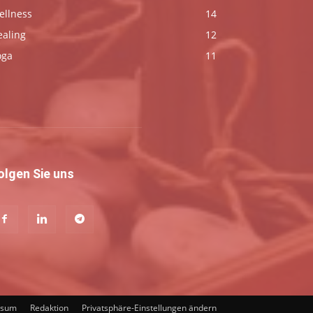
ellness
14
ealing
12
oga
11
olgen Sie uns
ssum
Redaktion
Privatsphäre-Einstellungen ändern