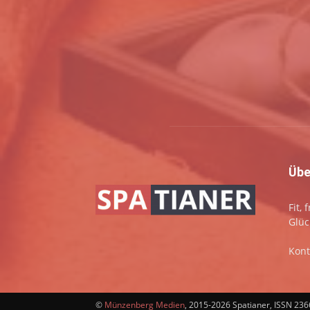
Übe
Fit,
Glüc
Kont
©
Münzenberg Medien
, 2015-2026 Spatianer, ISSN 23