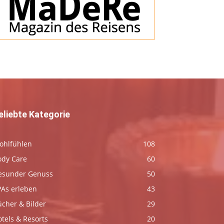
eliebte Kategorie
ohlfühlen
108
ody Care
60
esunder Genuss
50
PAs erleben
43
ücher & Bilder
29
tels & Resorts
20