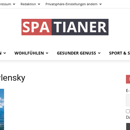
ressum
Redaktion
Privatsphäre-Einstellungen ändern
N
WOHLFÜHLEN
GESUNDER GENUSS
SPORT & S
spatianer.de
wlensky
E
–
D