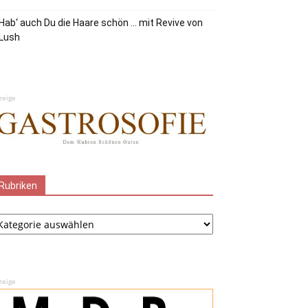
Hab‘ auch Du die Haare schön … mit Revive von
Lush
zeige
Rubriken
ubriken
zeige