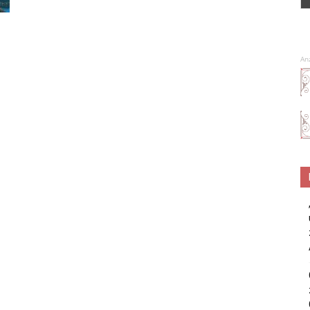
Spa
An
–
Wellness
–