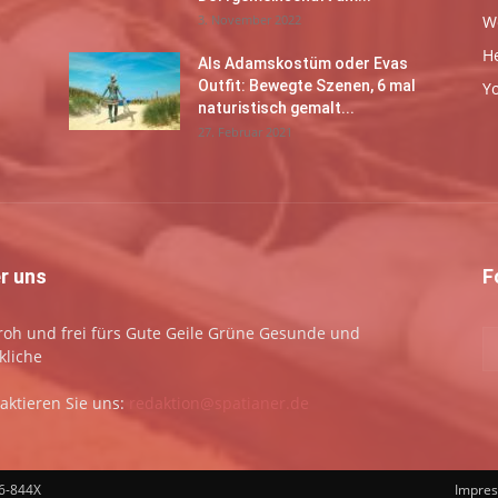
3. November 2022
W
H
Als Adamskostüm oder Evas
Outfit: Bewegte Szenen, 6 mal
Y
naturistisch gemalt...
27. Februar 2021
r uns
F
 froh und frei fürs Gute Geile Grüne Gesunde und
kliche
aktieren Sie uns:
redaktion@spatianer.de
66-844X
Impre