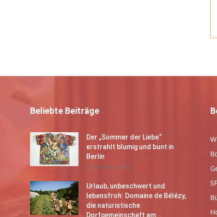
Beliebte Beiträge
B
Der „Sommer der Liebe“
W
erstrahlt blumig und bunt in
B
Berlin
3. November 2022
G
S
Urlaub, unbeschwert und
lebensfroh: Domaine de Bélézy,
B
die naturistische
Ho
Dorfgemeinschaft am...