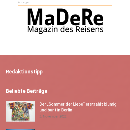
Anzeige
Redaktionstipp
Beliebte Beiträge
Der „Sommer der Liebe“ erstrahlt blumig
und bunt in Berlin
3. November 2022