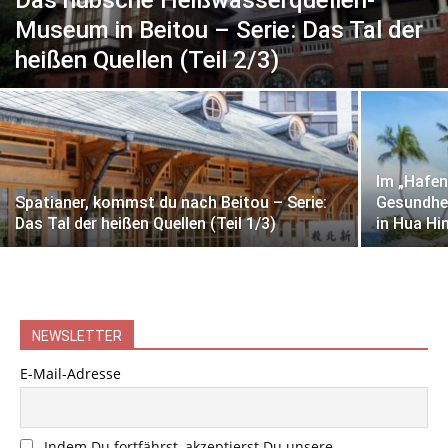
Das hübsche Heißwasserquellen-
Museum in Beitou – Serie: Das Tal der
heißen Quellen (Teil 2/3)
Im „Hafen
Spatianer, kommst du nach Beitou – Serie:
Gesundhe
Das Tal der heißen Quellen (Teil 1/3)
in Hua Hi
NEWSLETTER
E-Mail-Adresse
Indem Du fortfährst, akzeptierst Du unsere