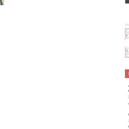
Spa
An
–
Wellness
–