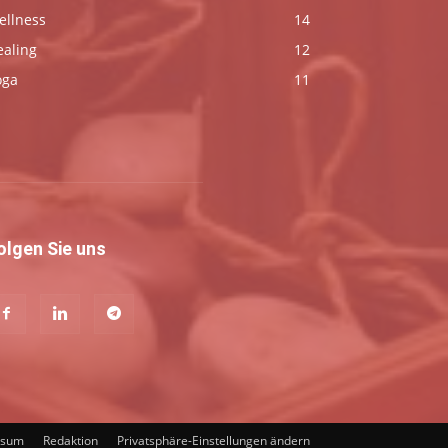
ellness
14
ealing
12
oga
11
olgen Sie uns
ssum
Redaktion
Privatsphäre-Einstellungen ändern