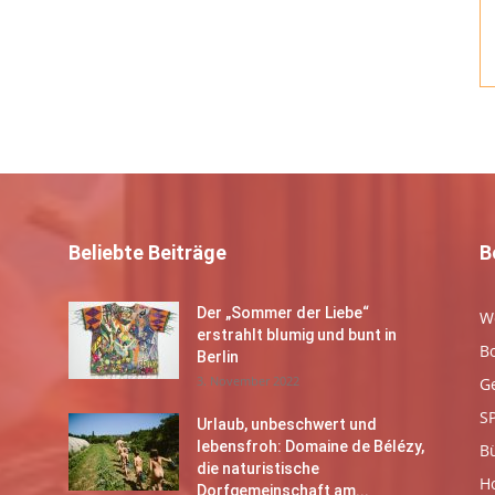
Beliebte Beiträge
B
Der „Sommer der Liebe“
W
erstrahlt blumig und bunt in
B
Berlin
3. November 2022
G
S
Urlaub, unbeschwert und
lebensfroh: Domaine de Bélézy,
B
die naturistische
Ho
Dorfgemeinschaft am...