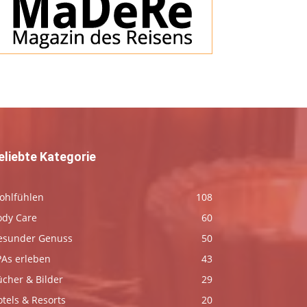
eliebte Kategorie
ohlfühlen
108
ody Care
60
esunder Genuss
50
PAs erleben
43
ücher & Bilder
29
tels & Resorts
20