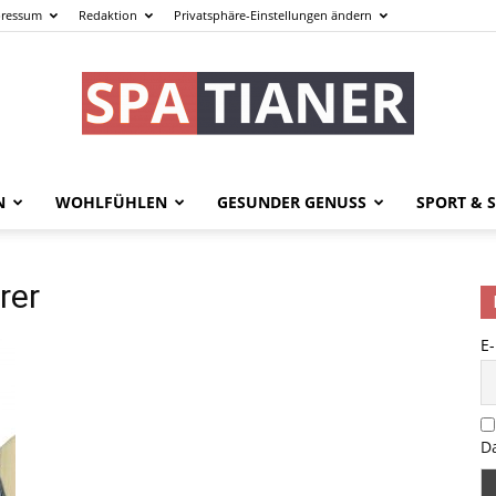
ressum
Redaktion
Privatsphäre-Einstellungen ändern
N
WOHLFÜHLEN
GESUNDER GENUSS
SPORT & S
spatianer.de
rer
E
–
D