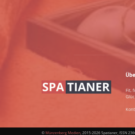
Übe
Fit,
Glüc
Kont
©
Münzenberg Medien
, 2015-2026 Spatianer, ISSN 23