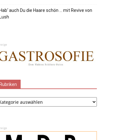
Hab‘ auch Du die Haare schön … mit Revive von
Lush
zeige
Rubriken
ubriken
zeige