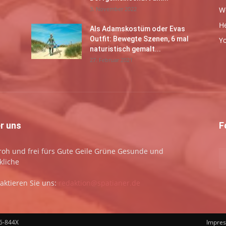
3. November 2022
W
H
Als Adamskostüm oder Evas
Outfit: Bewegte Szenen, 6 mal
Y
naturistisch gemalt...
27. Februar 2021
r uns
F
 froh und frei fürs Gute Geile Grüne Gesunde und
kliche
aktieren Sie uns:
redaktion@spatianer.de
66-844X
Impre