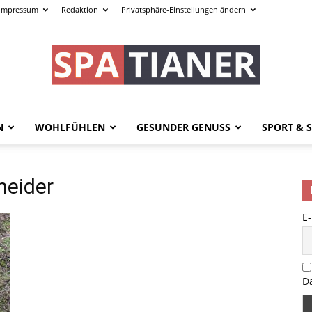
Impressum
Redaktion
Privatsphäre-Einstellungen ändern
N
WOHLFÜHLEN
GESUNDER GENUSS
SPORT & S
spatianer.de
neider
E
–
D