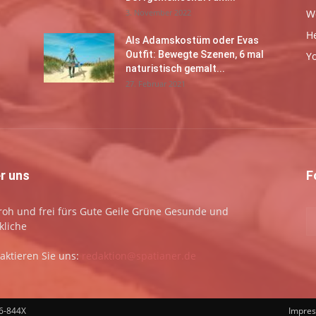
3. November 2022
W
H
Als Adamskostüm oder Evas
Outfit: Bewegte Szenen, 6 mal
Y
naturistisch gemalt...
27. Februar 2021
r uns
F
 froh und frei fürs Gute Geile Grüne Gesunde und
kliche
aktieren Sie uns:
redaktion@spatianer.de
66-844X
Impre