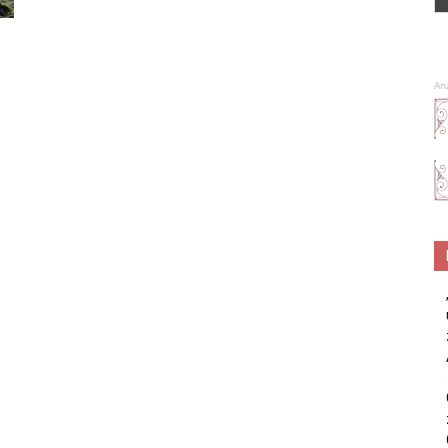
Spa
An
–
Wellness
–