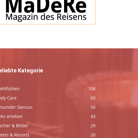
eliebte Kategorie
ohlfühlen
108
ody Care
60
esunder Genuss
50
PAs erleben
43
ücher & Bilder
29
tels & Resorts
20