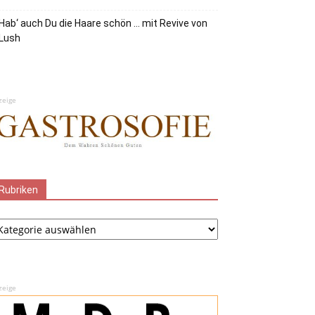
Hab‘ auch Du die Haare schön … mit Revive von
Lush
zeige
Rubriken
ubriken
zeige