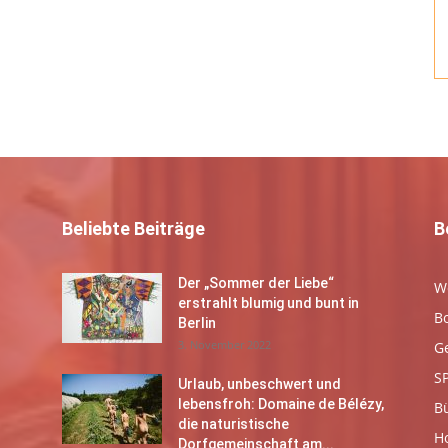
Beliebte Beiträge
B
Der „Sommer der Liebe“
W
erstrahlt blumig und bunt in
B
Berlin
3. November 2022
G
S
Urlaub, unbeschwert und
lebensfroh: Domaine de Bélézy,
B
die naturistische
Ho
Dorfgemeinschaft am...