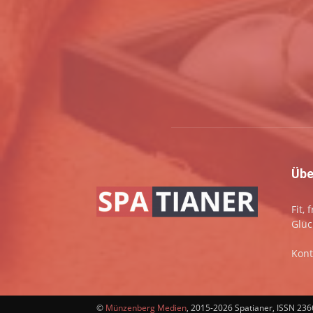
Übe
Fit,
Glüc
Kont
©
Münzenberg Medien
, 2015-2026 Spatianer, ISSN 23