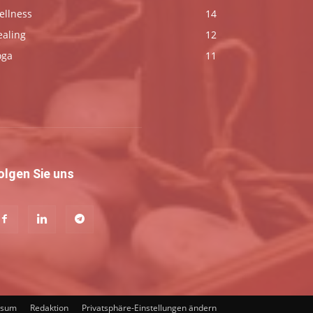
ellness
14
ealing
12
oga
11
olgen Sie uns
ssum
Redaktion
Privatsphäre-Einstellungen ändern