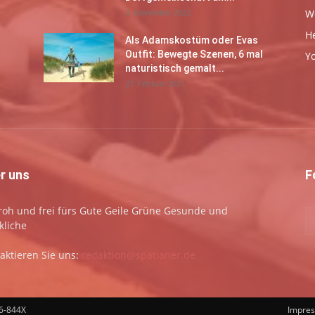
3. November 2022
W
H
Als Adamskostüm oder Evas
Outfit: Bewegte Szenen, 6 mal
Y
naturistisch gemalt...
27. Februar 2021
r uns
F
 froh und frei fürs Gute Geile Grüne Gesunde und
kliche
aktieren Sie uns:
redaktion@spatianer.de
66-844X
Impre