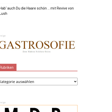
Hab‘ auch Du die Haare schön … mit Revive von
Lush
zeige
Rubriken
ubriken
zeige