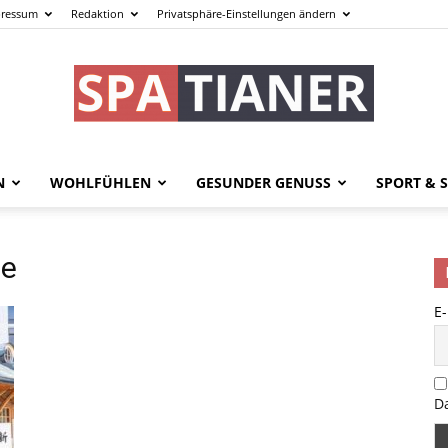
ressum
Redaktion
Privatsphäre-Einstellungen ändern
N
WOHLFÜHLEN
GESUNDER GENUSS
SPORT & S
spatianer.de
ze
E
–
D