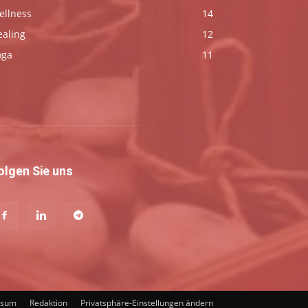
ellness
14
ealing
12
oga
11
olgen Sie uns
ssum
Redaktion
Privatsphäre-Einstellungen ändern