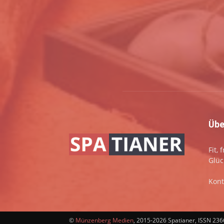
Übe
Fit,
Glüc
Kont
©
Münzenberg Medien
, 2015-2026 Spatianer, ISSN 23