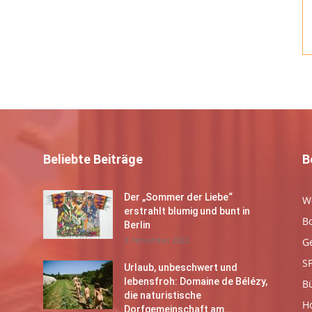
Beliebte Beiträge
B
Der „Sommer der Liebe“
W
erstrahlt blumig und bunt in
B
Berlin
3. November 2022
G
S
Urlaub, unbeschwert und
lebensfroh: Domaine de Bélézy,
B
die naturistische
Ho
Dorfgemeinschaft am...