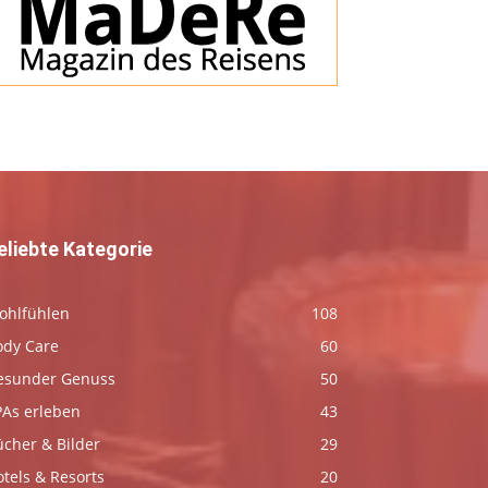
eliebte Kategorie
ohlfühlen
108
ody Care
60
esunder Genuss
50
PAs erleben
43
ücher & Bilder
29
tels & Resorts
20