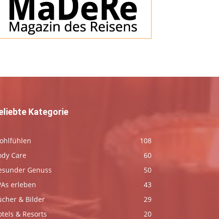
eliebte Kategorie
ohlfühlen
108
ody Care
60
esunder Genuss
50
PAs erleben
43
ücher & Bilder
29
tels & Resorts
20