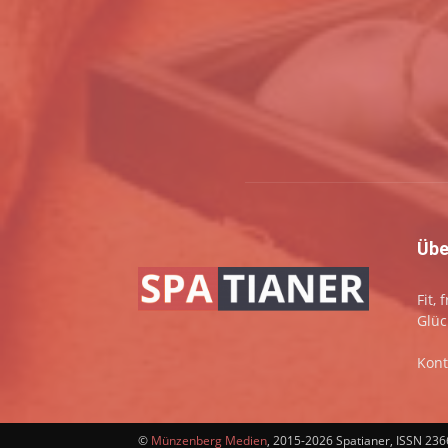
Übe
Fit,
Glüc
Kont
©
Münzenberg Medien
, 2015-2026 Spatianer, ISSN 23