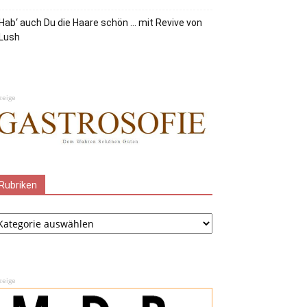
Hab‘ auch Du die Haare schön … mit Revive von
Lush
zeige
Rubriken
ubriken
zeige