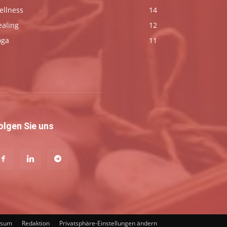
ellness
14
ealing
12
oga
11
olgen Sie uns
ssum
Redaktion
Privatsphäre-Einstellungen ändern