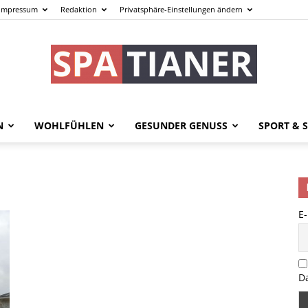
Impressum
Redaktion
Privatsphäre-Einstellungen ändern
N
WOHLFÜHLEN
GESUNDER GENUSS
SPORT & S
spatianer.de
E
–
D