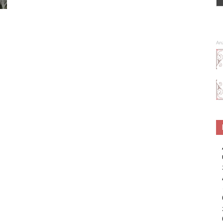
Spa
An
–
Wellness
–