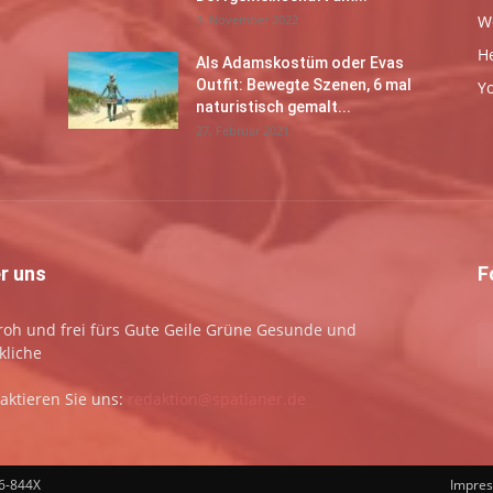
3. November 2022
W
H
Als Adamskostüm oder Evas
Outfit: Bewegte Szenen, 6 mal
Y
naturistisch gemalt...
27. Februar 2021
r uns
F
 froh und frei fürs Gute Geile Grüne Gesunde und
kliche
aktieren Sie uns:
redaktion@spatianer.de
66-844X
Impre