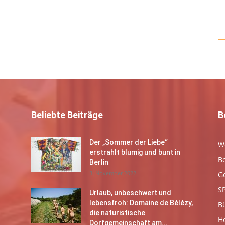
Beliebte Beiträge
B
Der „Sommer der Liebe“
W
erstrahlt blumig und bunt in
B
Berlin
3. November 2022
G
S
Urlaub, unbeschwert und
lebensfroh: Domaine de Bélézy,
B
die naturistische
Ho
Dorfgemeinschaft am...