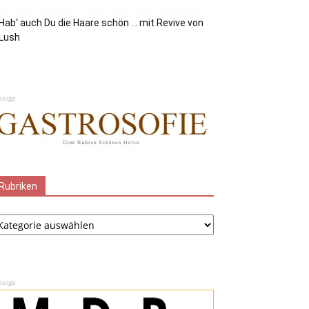
Hab‘ auch Du die Haare schön … mit Revive von
Lush
zeige
Rubriken
ubriken
zeige