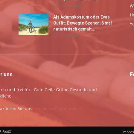
3. November 2022
W
H
Als Adamskostüm oder Evas
Outfit: Bewegte Szenen, 6 mal
Y
naturistisch gemalt...
27. Februar 2021
r uns
F
 froh und frei fürs Gute Geile Grüne Gesunde und
kliche
aktieren Sie uns:
redaktion@spatianer.de
66-844X
Impre