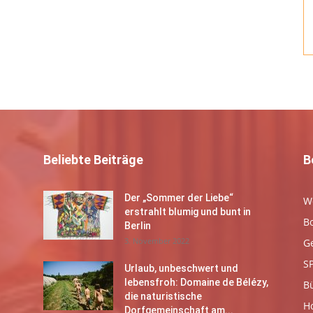
Beliebte Beiträge
B
Der „Sommer der Liebe“
W
erstrahlt blumig und bunt in
B
Berlin
3. November 2022
G
S
Urlaub, unbeschwert und
lebensfroh: Domaine de Bélézy,
B
die naturistische
Ho
Dorfgemeinschaft am...