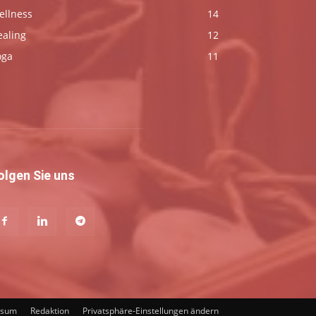
ellness
14
ealing
12
oga
11
olgen Sie uns
ssum
Redaktion
Privatsphäre-Einstellungen ändern