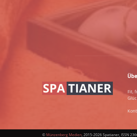
Übe
Fit,
Glüc
Kont
©
Münzenberg Medien
, 2015-2026 Spatianer, ISSN 23