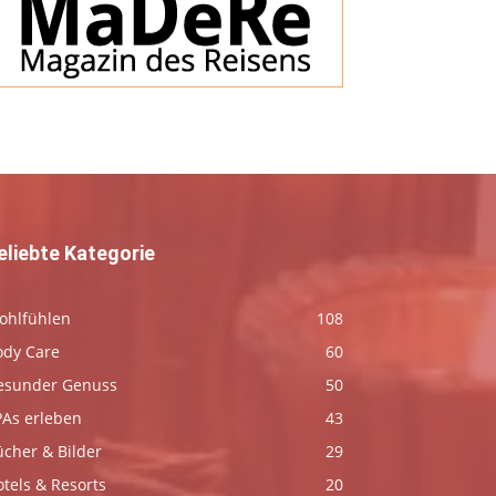
eliebte Kategorie
ohlfühlen
108
ody Care
60
esunder Genuss
50
PAs erleben
43
ücher & Bilder
29
tels & Resorts
20