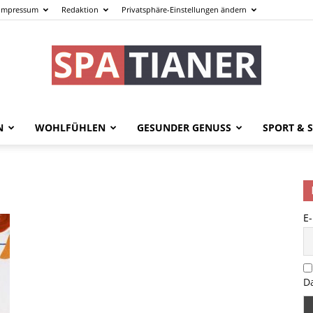
Impressum
Redaktion
Privatsphäre-Einstellungen ändern
N
WOHLFÜHLEN
GESUNDER GENUSS
SPORT & S
spatianer.de
E
–
D