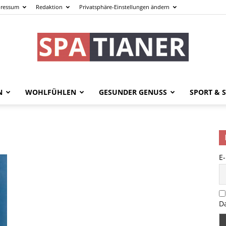
ressum
Redaktion
Privatsphäre-Einstellungen ändern
N
WOHLFÜHLEN
GESUNDER GENUSS
SPORT & S
spatianer.de
E
–
D