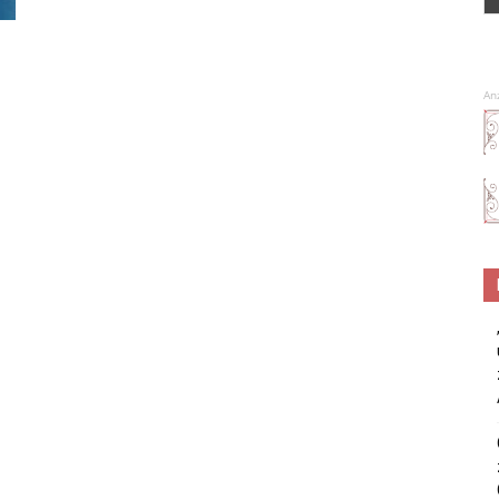
Spa
An
–
Wellness
–