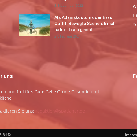
3. November 2022
W
H
Als Adamskostüm oder Evas
Outfit: Bewegte Szenen, 6 mal
Y
naturistisch gemalt...
27. Februar 2021
r uns
F
 froh und frei fürs Gute Geile Grüne Gesunde und
kliche
aktieren Sie uns:
redaktion@spatianer.de
66-844X
Impre