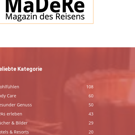
eliebte Kategorie
ohlfühlen
108
ody Care
60
esunder Genuss
50
PAs erleben
43
ücher & Bilder
29
tels & Resorts
20