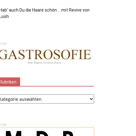
Hab‘ auch Du die Haare schön … mit Revive von
Lush
zeige
Rubriken
ubriken
zeige