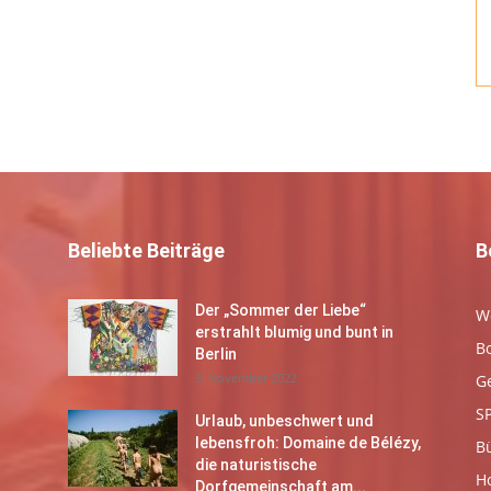
Beliebte Beiträge
B
Der „Sommer der Liebe“
W
erstrahlt blumig und bunt in
B
Berlin
3. November 2022
G
S
Urlaub, unbeschwert und
lebensfroh: Domaine de Bélézy,
B
die naturistische
Ho
Dorfgemeinschaft am...