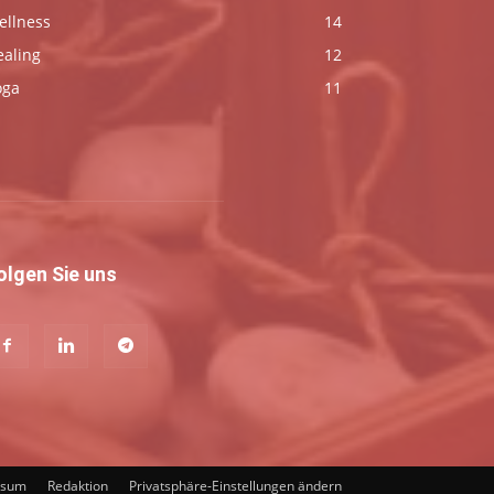
ellness
14
ealing
12
oga
11
olgen Sie uns
ssum
Redaktion
Privatsphäre-Einstellungen ändern