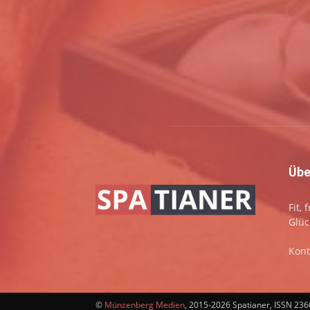
Übe
Fit,
Glüc
Kont
©
Münzenberg Medien
, 2015-2026 Spatianer, ISSN 23