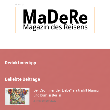
Anzeige
Redaktionstipp
Beliebte Beiträge
Der „Sommer der Liebe“ erstrahlt blumig
und bunt in Berlin
3. November 2022