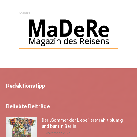
Anzeige
Redaktionstipp
Beliebte Beiträge
Der „Sommer der Liebe“ erstrahlt blumig
und bunt in Berlin
3. November 2022