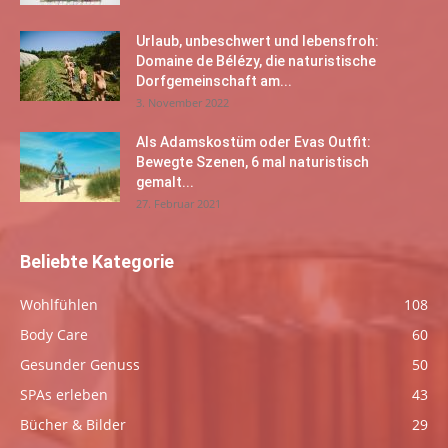
Urlaub, unbeschwert und lebensfroh:
Domaine de Bélézy, die naturistische
Dorfgemeinschaft am...
3. November 2022
Als Adamskostüm oder Evas Outfit:
Bewegte Szenen, 6 mal naturistisch
gemalt...
27. Februar 2021
Beliebte Kategorie
Wohlfühlen
108
Body Care
60
Gesunder Genuss
50
SPAs erleben
43
Bücher & Bilder
29