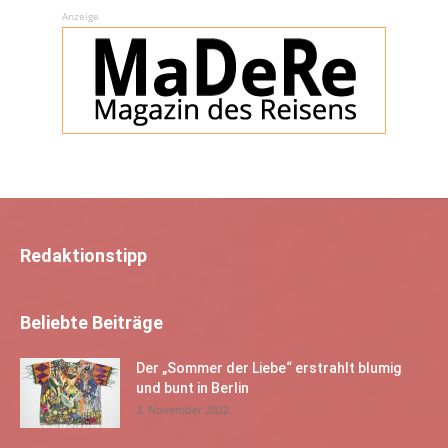
Anzeige
Redaktionstipp
Beliebte Beiträge
Der „Sommer der Liebe“ erstrahlt blumig
und bunt in Berlin
3. November 2022