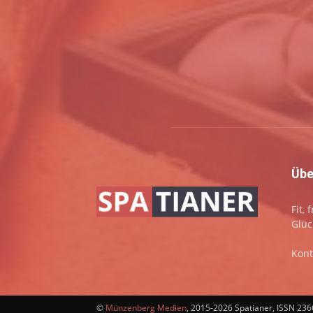
Übe
Fit,
Glüc
Kont
©
Münzenberg Medien
, 2015-2026 Spatianer, ISSN 23