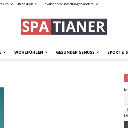
essum
Redaktion
Privatsphäre-Einstellungen ändern
N
WOHLFÜHLEN
GESUNDER GENUSS
SPORT & S
spatianer.de
E
–
D