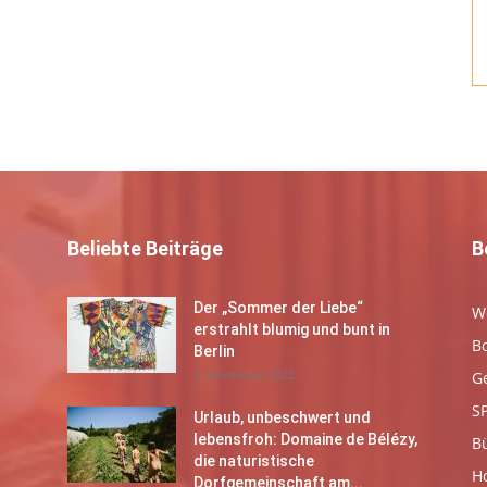
Beliebte Beiträge
B
Der „Sommer der Liebe“
W
erstrahlt blumig und bunt in
B
Berlin
3. November 2022
G
S
Urlaub, unbeschwert und
lebensfroh: Domaine de Bélézy,
B
die naturistische
Ho
Dorfgemeinschaft am...