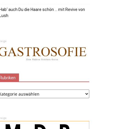
Hab‘ auch Du die Haare schön … mit Revive von
Lush
zeige
Rubriken
ubriken
zeige