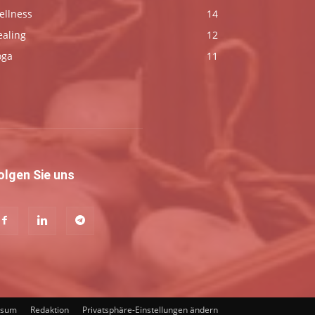
ellness
14
ealing
12
oga
11
olgen Sie uns
ssum
Redaktion
Privatsphäre-Einstellungen ändern