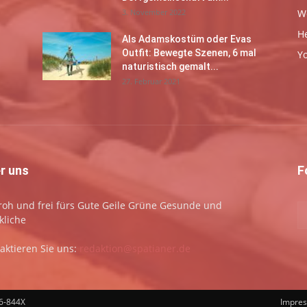
3. November 2022
W
H
Als Adamskostüm oder Evas
Outfit: Bewegte Szenen, 6 mal
Y
naturistisch gemalt...
27. Februar 2021
r uns
F
 froh und frei fürs Gute Geile Grüne Gesunde und
kliche
aktieren Sie uns:
redaktion@spatianer.de
66-844X
Impre