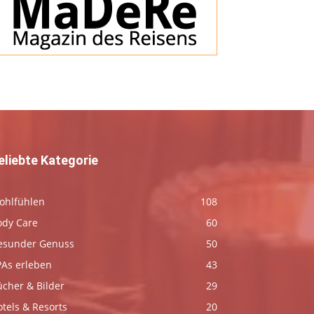
eliebte Kategorie
ohlfühlen
108
ody Care
60
esunder Genuss
50
PAs erleben
43
ücher & Bilder
29
tels & Resorts
20