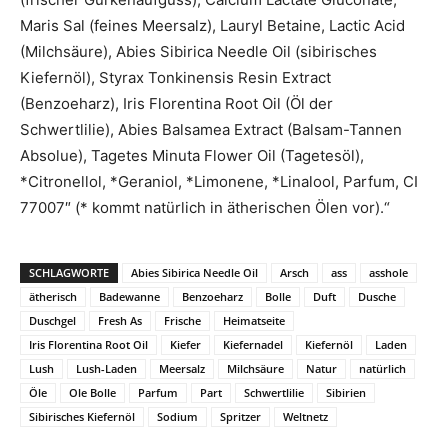
Maris Sal (feines Meersalz), Lauryl Betaine, Lactic Acid
(Milchsäure), Abies Sibirica Needle Oil (sibirisches
Kiefernöl), Styrax Tonkinensis Resin Extract
(Benzoeharz), Iris Florentina Root Oil (Öl der
Schwertlilie), Abies Balsamea Extract (Balsam-Tannen
Absolue), Tagetes Minuta Flower Oil (Tagetesöl),
*Citronellol, *Geraniol, *Limonene, *Linalool, Parfum, CI
77007″ (* kommt natürlich in ätherischen Ölen vor).“
SCHLAGWORTE
Abies Sibirica Needle Oil
Arsch
ass
asshole
ätherisch
Badewanne
Benzoeharz
Bolle
Duft
Dusche
Duschgel
Fresh As
Frische
Heimatseite
Iris Florentina Root Oil
Kiefer
Kiefernadel
Kiefernöl
Laden
Lush
Lush-Laden
Meersalz
Milchsäure
Natur
natürlich
Öle
Ole Bolle
Parfum
Part
Schwertlilie
Sibirien
Sibirisches Kiefernöl
Sodium
Spritzer
Weltnetz