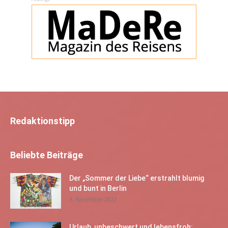
Redaktionstipp
Beliebte Beiträge
Der „Sommer der Liebe“ erstrahlt blumig
und bunt in Berlin
3. November 2022
Urlaub, unbeschwert und lebensfroh: