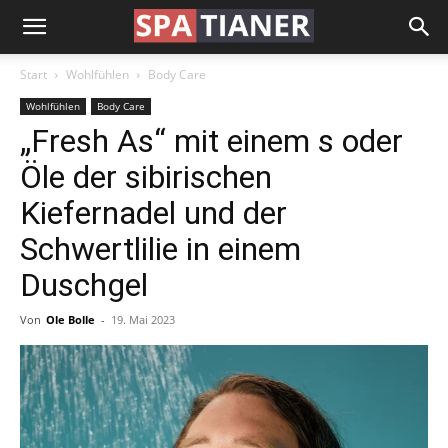
Start
Wohlfühlen
Body Care
Wohlfühlen
Body Care
„Fresh As“ mit einem s oder
Öle der sibirischen
Kiefernadel und der
Schwertlilie in einem
Duschgel
Von
Ole Bolle
-
19. Mai 2023