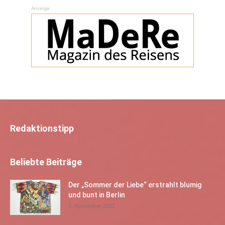
Anzeige
Redaktionstipp
Beliebte Beiträge
Der „Sommer der Liebe“ erstrahlt blumig
und bunt in Berlin
3. November 2022