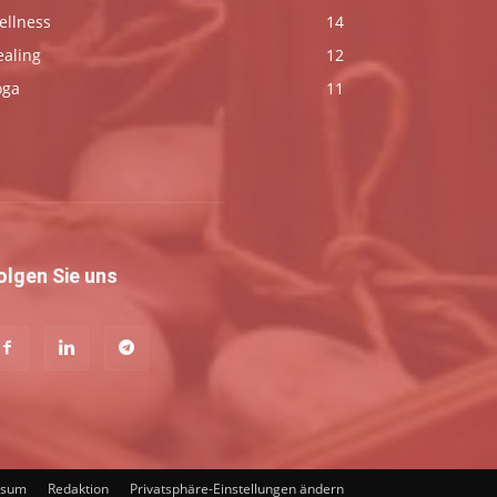
ellness
14
ealing
12
oga
11
olgen Sie uns
ssum
Redaktion
Privatsphäre-Einstellungen ändern