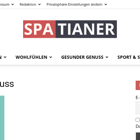
essum
Redaktion
Privatsphäre-Einstellungen ändern
N
WOHLFÜHLEN
GESUNDER GENUSS
SPORT & S
spatianer.de
luss
E
–
D