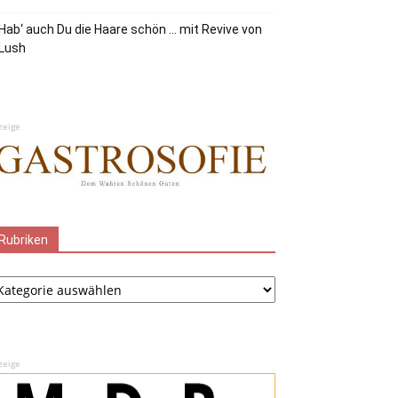
Hab‘ auch Du die Haare schön … mit Revive von
Lush
zeige
Rubriken
ubriken
zeige