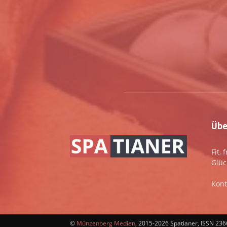
Übe
Fit,
Glüc
Kont
©
Münzenberg Medien
, 2015-2026 Spatianer, ISSN 23