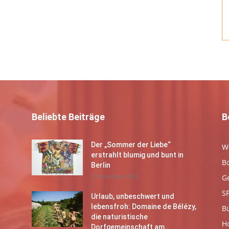
Beliebte Beiträge
B
Der „Sommer der Liebe“
W
erstrahlt blumig und bunt in
B
Berlin
3. November 2022
G
S
Urlaub, unbeschwert und
lebensfroh: Domaine de Bélézy,
B
die naturistische
Ho
Dorfgemeinschaft am...