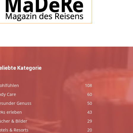
eliebte Kategorie
ohlfühlen
108
ody Care
60
esunder Genuss
50
PAs erleben
43
ücher & Bilder
29
tels & Resorts
20