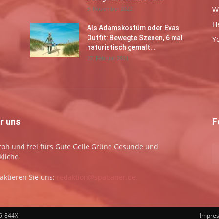
3. November 2022
W
H
Als Adamskostüm oder Evas
Outfit: Bewegte Szenen, 6 mal
Y
naturistisch gemalt...
27. Februar 2021
r uns
F
 froh und frei fürs Gute Geile Grüne Gesunde und
kliche
aktieren Sie uns:
redaktion@spatianer.de
66-844X
Impre