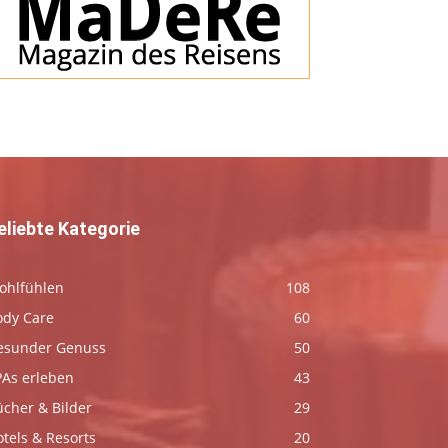
eliebte Kategorie
ohlfühlen
108
ody Care
60
esunder Genuss
50
PAs erleben
43
ücher & Bilder
29
tels & Resorts
20