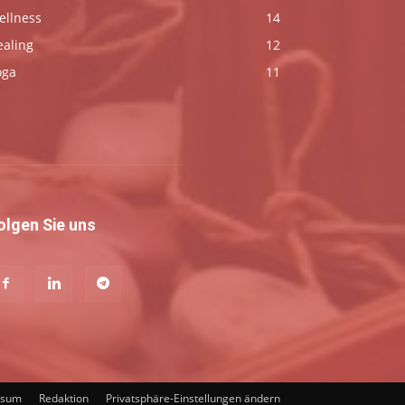
ellness
14
ealing
12
oga
11
olgen Sie uns
ssum
Redaktion
Privatsphäre-Einstellungen ändern