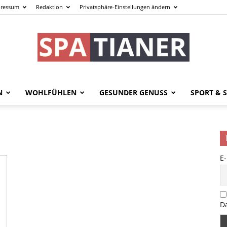
ressum
Redaktion
Privatsphäre-Einstellungen ändern
N
WOHLFÜHLEN
GESUNDER GENUSS
SPORT & S
spatianer.de
E
–
D