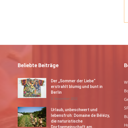
Beliebte Beiträge
B
Der „Sommer der Liebe“
W
erstrahlt blumig und bunt in
B
Berlin
3. November 2022
G
S
Urlaub, unbeschwert und
lebensfroh: Domaine de Bélézy,
B
die naturistische
Ho
Dorfgemeinschaft am...