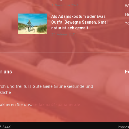
3. November 2022
W
H
Als Adamskostüm oder Evas
Outfit: Bewegte Szenen, 6 mal
Y
naturistisch gemalt...
27. Februar 2021
r uns
F
 froh und frei fürs Gute Geile Grüne Gesunde und
kliche
aktieren Sie uns:
redaktion@spatianer.de
66-844X
Impre