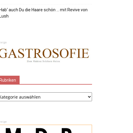
Hab‘ auch Du die Haare schön … mit Revive von
Lush
zeige
Rubriken
ubriken
zeige