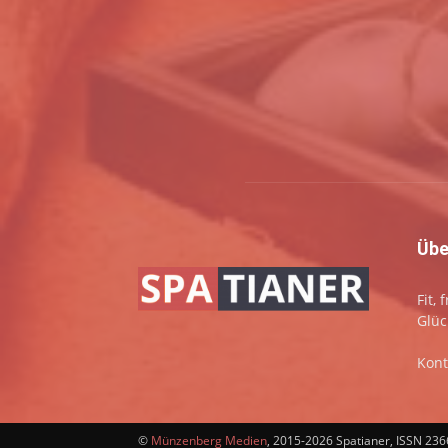
Übe
Fit,
Glüc
Kont
©
Münzenberg Medien
, 2015-2026 Spatianer, ISSN 23