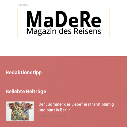
Anzeige
Redaktionstipp
Beliebte Beiträge
Der „Sommer der Liebe“ erstrahlt blumig
und bunt in Berlin
3. November 2022