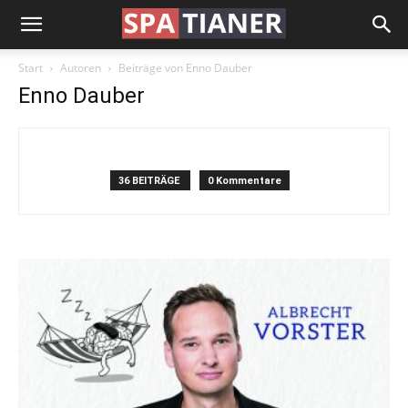
Start
Autoren
Beiträge von Enno Dauber
Enno Dauber
36 BEITRÄGE
0 Kommentare