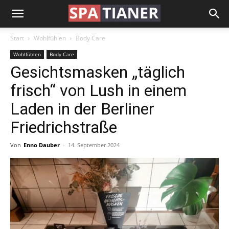
Start
Wohlfühlen
Body Care
Wohlfühlen
Body Care
Gesichtsmasken „täglich
frisch“ von Lush in einem
Laden in der Berliner
Friedrichstraße
Von
Enno Dauber
-
14. September 2024