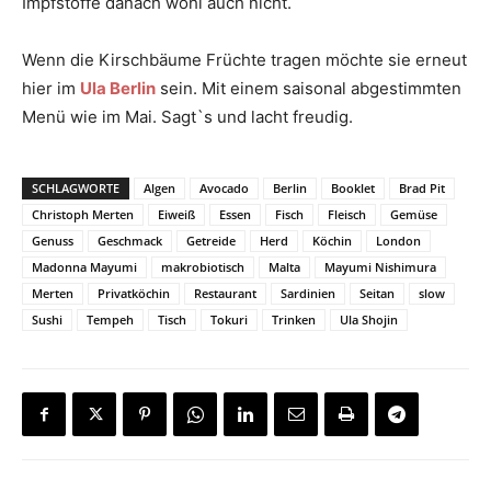
Impfstoffe danach wohl auch nicht.
Wenn die Kirschbäume Früchte tragen möchte sie erneut
hier im
Ula Berlin
sein. Mit einem saisonal abgestimmten
Menü wie im Mai. Sagt`s und lacht freudig.
SCHLAGWORTE
Algen
Avocado
Berlin
Booklet
Brad Pit
Christoph Merten
Eiweiß
Essen
Fisch
Fleisch
Gemüse
Genuss
Geschmack
Getreide
Herd
Köchin
London
Madonna Mayumi
makrobiotisch
Malta
Mayumi Nishimura
Merten
Privatköchin
Restaurant
Sardinien
Seitan
slow
Sushi
Tempeh
Tisch
Tokuri
Trinken
Ula Shojin