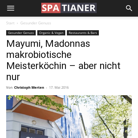
Start
Gesunder Genuss
Gesunder Genuss
Organic & Vegan
Restaurants & Bars
Mayumi, Madonnas
makrobiotische
Meisterköchin – aber nicht
nur
Von
Christoph Merten
-
17. Mai 2016