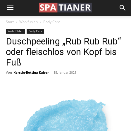
Start
Wohlfühlen
Body Care
Wohlfühlen
Body Care
Duschpeeling „Rub Rub Rub“
oder fleischlos von Kopf bis
Fuß
Von
Kerstin-Bettina Kaiser
-
18. Januar 2021