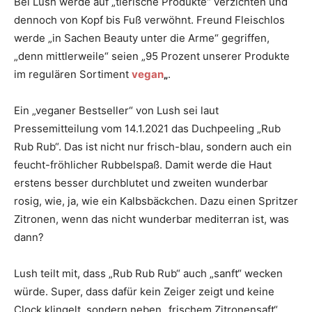
Bei Lush werde auf „tierische Produkte“ verzichten und
dennoch von Kopf bis Fuß verwöhnt. Freund Fleischlos
werde „in Sachen Beauty unter die Arme“ gegriffen,
„denn mittlerweile“ seien „95 Prozent unserer Produkte
im regulären Sortiment
vegan
„
.
Ein „veganer Bestseller“ von Lush sei laut
Pressemitteilung vom 14.1.2021 das Duchpeeling „Rub
Rub Rub“. Das ist nicht nur frisch-blau, sondern auch ein
feucht-fröhlicher Rubbelspaß. Damit werde die Haut
erstens besser durchblutet und zweiten wunderbar
rosig, wie, ja, wie ein Kalbsbäckchen. Dazu einen Spritzer
Zitronen, wenn das nicht wunderbar mediterran ist, was
dann?
Lush teilt mit, dass „Rub Rub Rub“ auch „sanft“ wecken
würde. Super, dass dafür kein Zeiger zeigt und keine
Clock klingelt, sondern neben „frischem Zitronensaft“