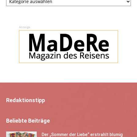
Anzeige
Redaktionstipp
Beliebte Beiträge
Der „Sommer der Liebe“ erstrahlt blumig