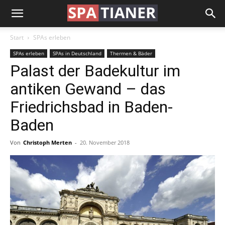
Start
SPAs erleben
SPAs erleben
SPAs in Deutschland
Thermen & Bäder
Palast der Badekultur im
antiken Gewand – das
Friedrichsbad in Baden-
Baden
Von
Christoph Merten
-
20. November 2018