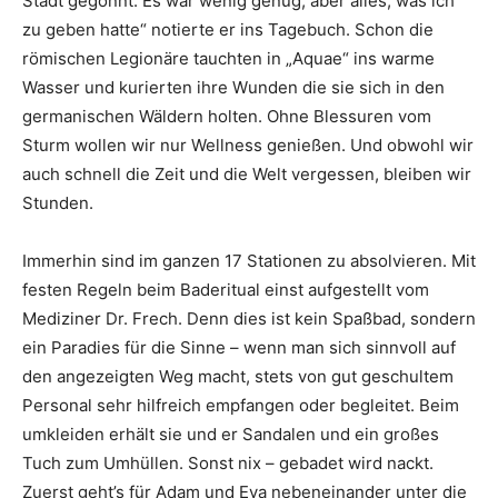
Stadt gegönnt. Es war wenig genug, aber alles, was ich
zu geben hatte“ notierte er ins Tagebuch. Schon die
römischen Legionäre tauchten in „Aquae“ ins warme
Wasser und kurierten ihre Wunden die sie sich in den
germanischen Wäldern holten. Ohne Blessuren vom
Sturm wollen wir nur Wellness genießen. Und obwohl wir
auch schnell die Zeit und die Welt vergessen, bleiben wir
Stunden.
Immerhin sind im ganzen 17 Stationen zu absolvieren. Mit
festen Regeln beim Baderitual einst aufgestellt vom
Mediziner Dr. Frech. Denn dies ist kein Spaßbad, sondern
ein Paradies für die Sinne – wenn man sich sinnvoll auf
den angezeigten Weg macht, stets von gut geschultem
Personal sehr hilfreich empfangen oder begleitet. Beim
umkleiden erhält sie und er Sandalen und ein großes
Tuch zum Umhüllen. Sonst nix – gebadet wird nackt.
Zuerst geht’s für Adam und Eva nebeneinander unter die