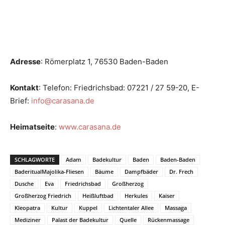
Adresse
: Römerplatz 1, 76530 Baden-Baden
Kontakt
: Telefon: Friedrichsbad: 07221 / 27 59-20, E-
Brief:
info@carasana.de
Heimatseite
:
www.carasana.de
SCHLAGWORTE
Adam
Badekultur
Baden
Baden-Baden
BaderitualMajolika-Fliesen
Bäume
Dampfbäder
Dr. Frech
Dusche
Eva
Friedrichsbad
Großherzog
Großherzog Friedrich
Heißluftbad
Herkules
Kaiser
Kleopatra
Kultur
Kuppel
Lichtentaler Allee
Massaga
Mediziner
Palast der Badekultur
Quelle
Rückenmassage