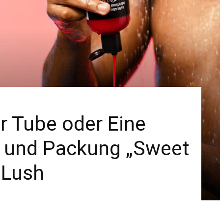
Spa
–
r Tube oder Eine
Wellness
n und Packung „Sweet
 Lush
–